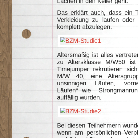
Lachen in den Keller geht.
Das erklärt auch, dass ein T
Verkleidung zu laufen oder
komplett abzulegen.
Altersmäßig ist alles vertret
zu Altersklasse M/W50 ist
Timejumper rekrutieren sic
M/W 40, eine Altersgrup
unsinnigen Läufen, vorneh
Läufen“ wie Strongmanru
auffällig wurden.
Bei diesen Teilnehmern wunde
wenn am persönlichen Verpf