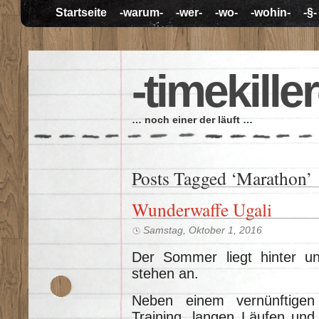
Startseite
-warum-
-wer-
-wo-
-wohin-
-§-
-timekiller
… noch einer der läuft …
Posts Tagged ‘Marathon’
Wunderwaffe Ugali
Samstag, Oktober 1, 2016
Der Sommer liegt hinter u
stehen an.
Neben einem vernünftigen
Training, langen Läufen und