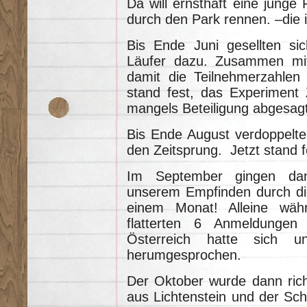
Da will ernsthaft eine junge
durch den Park rennen. –die is
Bis Ende Juni gesellten si
Läufer dazu. Zusammen mi
damit die Teilnehmerzahle
stand fest, das Experiment
mangels Beteiligung abgesag
Bis Ende August verdoppelte
den Zeitsprung. Jetzt stand 
Im September gingen da
unserem Empfinden durch di
einem Monat! Alleine wäh
flatterten 6 Anmeldunge
Österreich hatte sich un
herumgesprochen.
Der Oktober wurde dann rich
aus Lichtenstein und der Sch