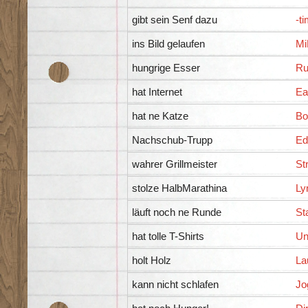
gibt sein Senf dazu
-ti
ins Bild gelaufen
Mi
hungrige Esser
Ru
hat Internet
Ea
hat ne Katze
Bo
Nachschub-Trupp
Ed
wahrer Grillmeister
St
stolze HalbMarathina
Ly
läuft noch ne Runde
St
hat tolle T-Shirts
Un
holt Holz
La
kann nicht schlafen
Jo