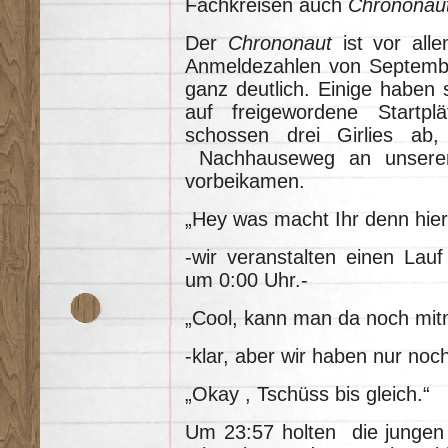
Fachkreisen auch
Chrononau
Der
Chrononaut
ist vor all
Anmeldezahlen von Septembe
ganz deutlich. Einige haben
auf freigewordene Startp
schossen drei Girlies ab
Nachhauseweg an unserem 
vorbeikamen.
„Hey was macht Ihr denn hier
-wir veranstalten einen Lauf 
um 0:00 Uhr.-
„Cool, kann man da noch mi
-klar, aber wir haben nur no
„Okay , Tschüss bis gleich.“
Um 23:57 holten die jungen