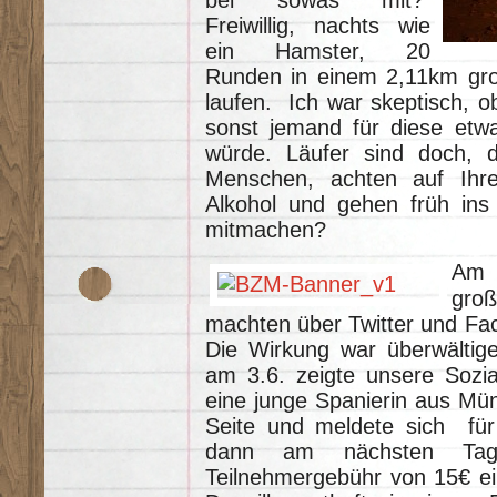
bei sowas mit?
Freiwillig, nachts wie
ein Hamster, 20
Runden in einem 2,11km gro
laufen. Ich war skeptisch, 
sonst jemand für diese etwa
würde. Läufer sind doch, d
Menschen, achten auf Ihre
Alkohol und gehen früh ins 
mitmachen?
Am 
gro
machten über Twitter und Fa
Die Wirkung war überwältig
am 3.6. zeigte unsere Sozi
eine junge Spanierin aus Mün
Seite und meldete sich fü
dann am nächsten Tag 
Teilnehmergebühr von 15€ ein