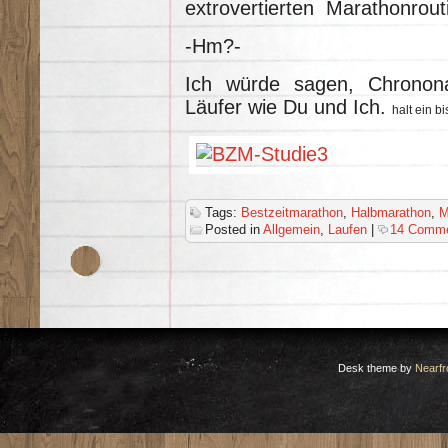
extrovertierten Marathonrout
-Hm?-
Ich würde sagen, Chronona
Läufer wie Du und Ich.
halt ein bi
Tags:
Bestzeitmarathon
,
Halbmarathon
,
M
Posted in
Allgemein
,
Laufen
|
14 Comme
Desk theme by
Nearfr