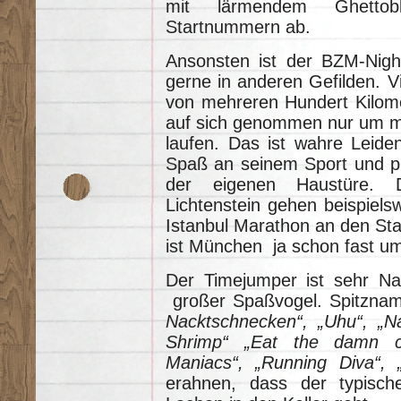
mit lärmendem Ghettob
Startnummern ab.
Ansonsten ist der BZM-Night
gerne in anderen Gefilden. V
von mehreren Hundert Kilome
auf sich genommen nur um mit
laufen. Das ist wahre Leide
Spaß an seinem Sport und pra
der eigenen Haustüre. 
Lichtenstein gehen beispiel
Istanbul Marathon an den Sta
ist München ja schon fast um
Der Timejumper ist sehr Na
großer Spaßvogel. Spitzna
Nacktschnecken“, „Uhu“, „Na
Shrimp“ „Eat the damn coo
Maniacs“, „Running Diva“,
erahnen, dass der typis