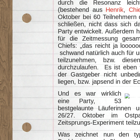
durch die Resonanz leich
(bestehend aus
Henrik
,
Chi
Oktober bei 60 Teilnehmern 
schließen, nicht dass sich 
Party entwickelt. Außerdem ha
für die Zeitmessung gesam
Chiefs: „das reicht ja loooo
schwand natürlich auch für u
teilzunehmen, bzw. dies
durchzulaufen. Es ist eben w
der Gastgeber nicht unbedi
liegen, bzw. japsend in der E
Und es war wirklich
eine Party, 53
bestgelaunte Läuferinnen 
26/27. Oktober im Ost
Zeitsprungs-Experiment teil
Was zeichnet nun den typi