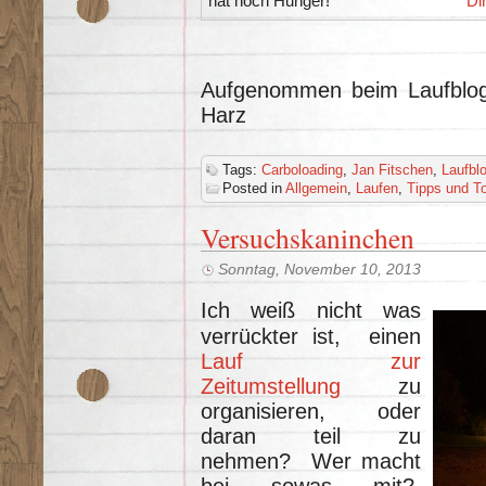
hat noch Hunger!
Di
Aufgenommen beim Laufblog
Harz
Tags:
Carboloading
,
Jan Fitschen
,
Laufbl
Posted in
Allgemein
,
Laufen
,
Tipps und T
Versuchskaninchen
Sonntag, November 10, 2013
Ich weiß nicht was
verrückter ist, einen
Lauf zur
Zeitumstellung
zu
organisieren, oder
daran teil zu
nehmen? Wer macht