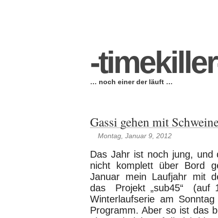
Startseite
-warum-
-wer-
-wo-
-wohin-
-§-
-timekiller
… noch einer der läuft …
Gassi gehen mit Schwein
Montag, Januar 9, 2012
Das Jahr ist noch jung, und 
nicht komplett über Bord g
Januar mein Laufjahr mit d
das Projekt „sub45“ (auf 
Winterlaufserie am Sonntag
Programm. Aber so ist das be