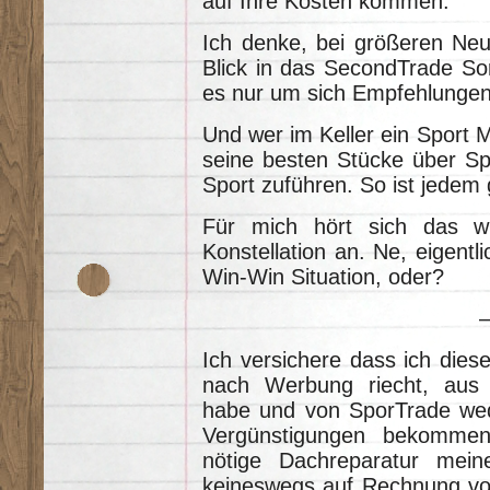
auf Ihre Kosten kommen.
Ich denke, bei größeren Neu
Blick in das SecondTrade Sort
es nur um sich Empfehlungen
Und wer im Keller ein Sport 
seine besten Stücke über S
Sport zuführen. So ist jedem 
Für mich hört sich das wi
Konstellation an. Ne, eigentl
Win-Win Situation, oder?
Ich versichere dass ich dies
nach Werbung riecht, aus 
habe und von SporTrade wed
Vergünstigungen bekommen
nötige Dachreparatur mein
keineswegs auf Rechnung von