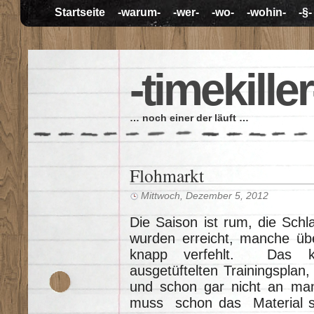
Startseite
-warum-
-wer-
-wo-
-wohin-
-§-
-timekiller
… noch einer der läuft …
Flohmarkt
Mittwoch, Dezember 5, 2012
Die Saison ist rum, die Schl
wurden erreicht, manche übe
knapp verfehlt. Das k
ausgetüftelten Trainingsplan
und schon gar nicht an man
muss schon das Material s