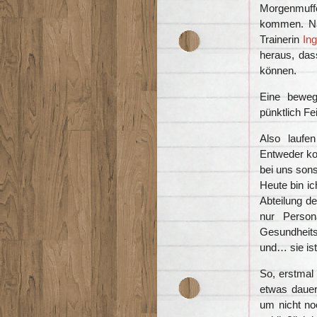
Morgenmuff
kommen. Na
Trainerin
In
heraus, da
können.
Eine bewegt
pünktlich Fe
Also laufe
Entweder ko
bei uns sons
Heute bin ic
Abteilung de
nur Person
Gesundheit
und… sie ist
So, erstmal
etwas dauer
um nicht no