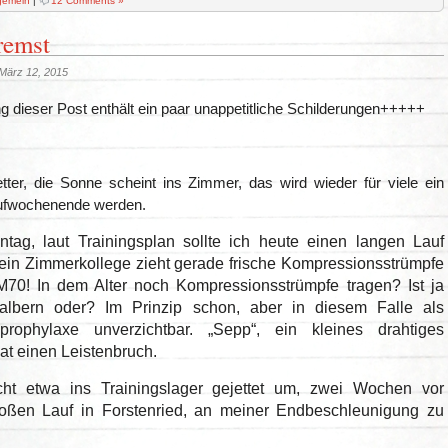
gemein
|
12 Comments »
remst
März 12, 2015
 dieser Post enthält ein paar unappetitliche Schilderungen+++++
ter, die Sonne scheint ins Zimmer, das wird wieder für viele ein
ufwochenende werden.
ntag, laut Trainingsplan sollte ich heute einen langen Lauf
in Zimmerkollege zieht gerade frische Kompressionsstrümpfe
 M70! In dem Alter noch Kompressionsstrümpfe tragen? Ist ja
albern oder? Im Prinzip schon, aber in diesem Falle als
prophylaxe unverzichtbar. „Sepp“, ein kleines drahtiges
at einen Leistenbruch.
cht etwa ins Trainingslager gejettet um, zwei Wochen vor
ßen Lauf in Forstenried, an meiner Endbeschleunigung zu