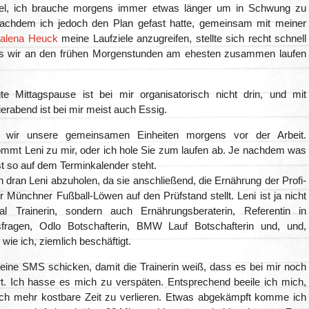
el, ich brauche morgens immer etwas länger um in Schwung zu
chdem ich jedoch den Plan gefast hatte, gemeinsam mit meiner
galena Heuck
meine Laufziele anzugreifen, stellte sich recht schnell
ss wir an den frühen Morgenstunden am ehesten zusammen laufen
e Mittagspause ist bei mir organisatorisch nicht drin, und mit
ierabend ist bei mir meist auch Essig.
n wir unsere gemeinsamen Einheiten morgens vor der Arbeit.
mmt Leni zu mir, oder ich hole Sie zum laufen ab. Je nachdem was
t so auf dem Terminkalender steht.
h dran Leni abzuholen, da sie anschließend, die Ernährung der Profi-
r Münchner Fußball-Löwen auf den Prüfstand stellt. Leni ist ja nicht
al Trainerin, sondern auch Ernährungsberaterin, Referentin in
sfragen, Odlo Botschafterin, BMW Lauf Botschafterin und, und,
 wie ich, ziemlich beschäftigt.
 eine SMS schicken, damit die Trainerin weiß, dass es bei mir noch
t. Ich hasse es mich zu verspäten. Entsprechend beeile ich mich,
ch mehr kostbare Zeit zu verlieren. Etwas abgekämpft komme ich