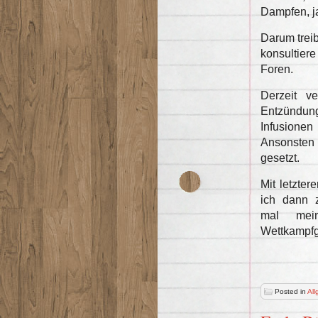
Dampfen, j
Darum treib
konsultier
Foren.
Derzeit v
Entzündung
Infusionen
Ansonsten 
gesetzt.
Mit letzte
ich dann 
mal mei
Wettkampfge
Posted in
All