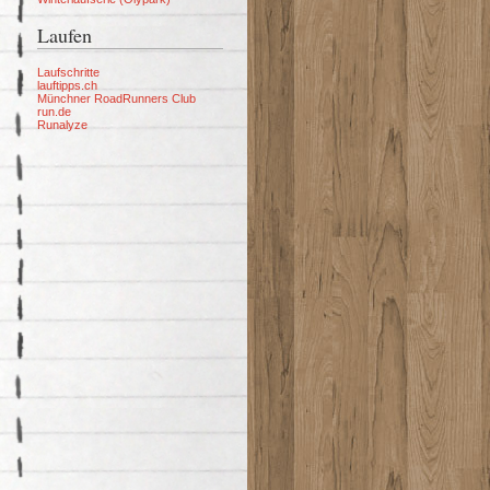
Laufen
Laufschritte
lauftipps.ch
Münchner RoadRunners Club
run.de
Runalyze