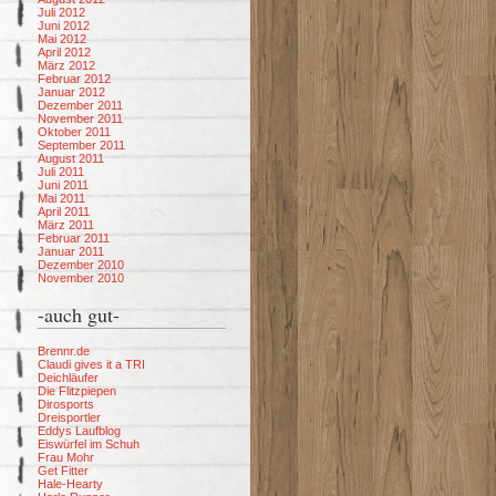
Juli 2012
Juni 2012
Mai 2012
April 2012
März 2012
Februar 2012
Januar 2012
Dezember 2011
November 2011
Oktober 2011
September 2011
August 2011
Juli 2011
Juni 2011
Mai 2011
April 2011
März 2011
Februar 2011
Januar 2011
Dezember 2010
November 2010
-auch gut-
Brennr.de
Claudi gives it a TRI
Deichläufer
Die Flitzpiepen
Dirosports
Dreisportler
Eddys Laufblog
Eiswürfel im Schuh
Frau Mohr
Get Fitter
Hale-Hearty