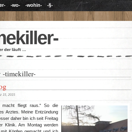
er-
-wo-
-wohin-
-§-
mekiller-
r der läuft …
y
-timekiller-
og
z 15, 2015
macht fliegt raus.“ So die
es Arztes. Meine Entzü
ndung
esser daher bin ich seit Freitag
er Klinik. Am Mo
ntag werden
 mit Köpfen gemacht und ich