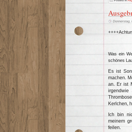
Posted in
All
Ausgeb
Donnerstag, 
++++Achtung
Was ein Wet
schönes La
Es ist Son
machen. Me
an. Er ist
irgendwie 
Thrombose
Kerlchen, h
Ich bin ni
meinem gro
feilen.