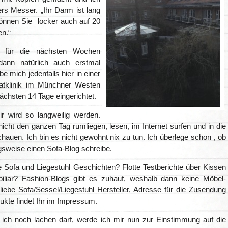
s Messer. „Ihr Darm ist lang
önnen Sie locker auch auf 20
en.“
lt für die nächsten Wochen
dann natürlich auch erstmal
be mich jedenfalls hier in einer
vatklinik im Münchner Westen
nächsten 14 Tage eingerichtet.
r wird so langweilig werden.
nicht den ganzen Tag rumliegen, lesen, im Internet surfen und in die
hauen. Ich bin es nicht gewohnt nix zu tun. Ich überlege schon , ob
gsweise einen Sofa-Blog schreibe.
Sofa und Liegestuhl Geschichten? Flotte Testberichte über Kissen
iliar? Fashion-Blogs gibt es zuhauf, weshalb dann keine Möbel-
liebe Sofa/Sessel/Liegestuhl Hersteller, Adresse für die Zusendung
ukte findet Ihr im Impressum.
 ich noch lachen darf, werde ich mir nun zur Einstimmung auf die