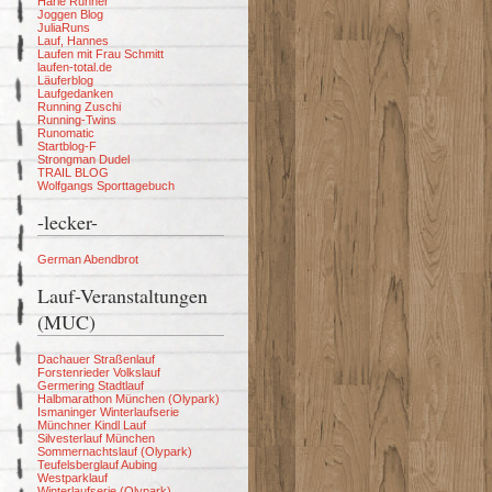
Harle Runner
Joggen Blog
JuliaRuns
Lauf, Hannes
Laufen mit Frau Schmitt
laufen-total.de
Läuferblog
Laufgedanken
Running Zuschi
Running-Twins
Runomatic
Startblog-F
Strongman Dudel
TRAIL BLOG
Wolfgangs Sporttagebuch
-lecker-
German Abendbrot
Lauf-Veranstaltungen
(MUC)
Dachauer Straßenlauf
Forstenrieder Volkslauf
Germering Stadtlauf
Halbmarathon München (Olypark)
Ismaninger Winterlaufserie
Münchner Kindl Lauf
Silvesterlauf München
Sommernachtslauf (Olypark)
Teufelsberglauf Aubing
Westparklauf
Winterlaufserie (Olypark)