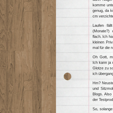
komme unter
genug, da k
cm verzicht
Laufen fäl
(Monate?) 
flach. Ich ha
kleinen Pri
mal für die 
Oh Gott, mi
Ich kann ja 
Glotze zu sc
ich übergan
Hm? Neuste 
und Sitzmob
Blogs. Also 
der Testprod
So, solange