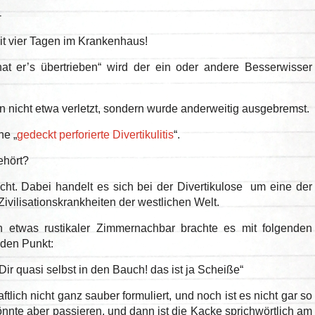
-
eit vier Tagen im Krankenhaus!
hat er’s übertrieben“ wird der ein oder andere Besserwisser
in nicht etwa verletzt, sondern wurde anderweitig ausgebremst.
ne „
gedeckt perforierte Divertikulitis
“.
ehört?
icht. Dabei handelt es sich bei der Divertikulose um eine der
Zivilisationskrankheiten der westlichen Welt.
 etwas rustikaler Zimmernachbar brachte es mit folgenden
 den Punkt:
Dir quasi selbst in den Bauch! das ist ja Scheiße“
tlich nicht ganz sauber formuliert, und noch ist es nicht gar so
nnte aber passieren, und dann ist die Kacke sprichwörtlich am