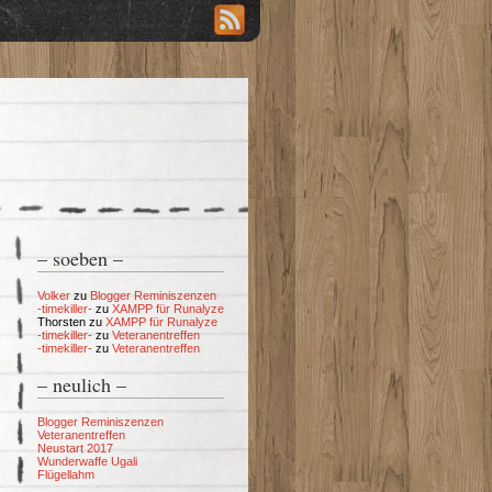
– soeben –
Volker
zu
Blogger Reminiszenzen
-timekiller-
zu
XAMPP für Runalyze
Thorsten
zu
XAMPP für Runalyze
-timekiller-
zu
Veteranentreffen
-timekiller-
zu
Veteranentreffen
– neulich –
Blogger Reminiszenzen
Veteranentreffen
Neustart 2017
Wunderwaffe Ugali
Flügellahm