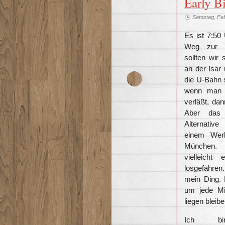
Early B
Samstag, Feb
Es ist 7:50
Weg zur Tr
sollten wir
an der Isar
die U-Bahn s
wenn man 
verläßt, da
Aber das
Alternativ
einem Wer
München.
vielleicht
losgefahren. 
mein Ding.
um jede Min
liegen bleib
Ich bin