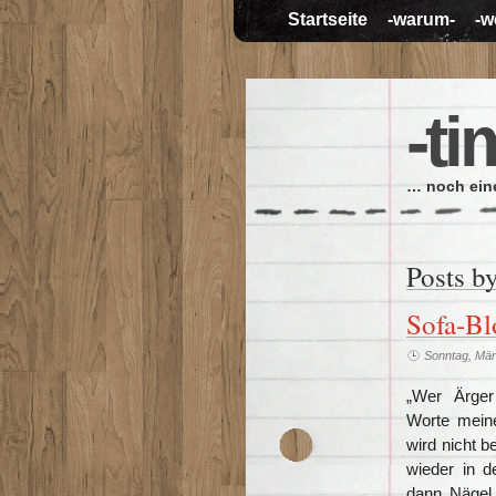
Startseite
-warum-
-w
-ti
… noch eine
Posts b
Sofa-Bl
Sonntag, Mär
„
Wer Ärger 
Worte mein
wird nicht b
wieder in d
dann Nägel