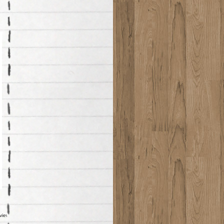
aviewer/File:Reiswekker1449.JPG