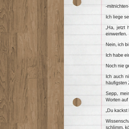
-mitnichten
Ich liege s
„
Ha, jetzt 
einwerfen.
Nein, ich b
Ich habe ei
Noch nie g
Ich auch n
häufigsten 
Sepp, mein
Worten auf
„
Du kackst 
Wissenschaf
schlimm, kö