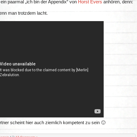
ein paarmal „ich bin der Appendix“ von
Horst Evers
anhören, denn:
enn man trotzdem lacht.
rtner scheint hier auch ziemlich kompetent zu sein 🙂