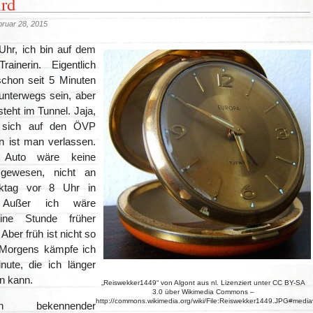
ird
ruar 28, 2015
 Uhr, ich bin auf dem
ainerin. Eigentlich
 schon seit 5 Minuten
 unterwegs sein, aber
teht im Tunnel. Jaja,
sich auf den ÖVP
nn ist man verlassen.
 Auto wäre keine
e gewesen, nicht an
ktag vor 8 Uhr in
 Außer ich wäre
 eine Stunde früher
Aber früh ist nicht so
 Morgens kämpfe ich
ute, die ich länger
en kann.
„Reiswekker1449“ von Algont aus nl. Lizenziert unter CC BY-SA
3.0 über Wikimedia Commons –
http://commons.wikimedia.org/wiki/File:Reiswekker1449.JPG#medi
 bekennender